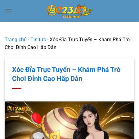
Bỏ
qua
nội
dung
Trang chủ
-
Tin tức
-
Xóc Đĩa Trực Tuyến – Khám Phá Trò
Chơi Đỉnh Cao Hấp Dẫn
Xóc Đĩa Trực Tuyến – Khám Phá Trò
Chơi Đỉnh Cao Hấp Dẫn