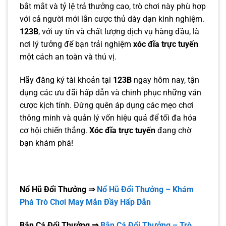
bắt mắt và tỷ lệ trả thưởng cao, trò chơi này phù hợp
với cả người mới lẫn cược thủ dày dạn kinh nghiệm.
123B
, với uy tín và chất lượng dịch vụ hàng đầu, là
nơi lý tưởng để bạn trải nghiệm
xóc đĩa trực tuyến
một cách an toàn và thú vị.
Hãy đăng ký tài khoản tại
123B
ngay hôm nay, tận
dụng các ưu đãi hấp dẫn và chinh phục những ván
cược kịch tính. Đừng quên áp dụng các mẹo chơi
thông minh và quản lý vốn hiệu quả để tối đa hóa
cơ hội chiến thắng.
Xóc đĩa trực tuyến
đang chờ
bạn khám phá!
Nổ Hũ Đổi Thưởng
⇒
Nổ Hũ Đổi Thưởng – Khám
Phá Trò Chơi May Mắn Đầy Hấp Dẫn
Bắn Cá Đổi Thưởng
⇒
Bắn Cá Đổi Thưởng – Trò