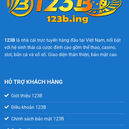
123B
là nhà cái trực tuyến hàng đầu tại Việt Nam, nổi bật
với hệ sinh thái cá cược đỉnh cao gồm thể thao, casino,
slot, bắn cá và xổ số. Giao diện thân thiện, bảo mật cao.
HỖ TRỢ KHÁCH HÀNG
Giới thiệu 123B
Điều khoản 123B
Chính sách bảo mật 123B