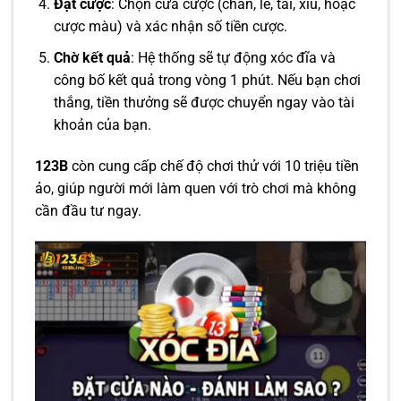
Đặt cược
: Chọn cửa cược (chẵn, lẻ, tài, xỉu, hoặc
cược màu) và xác nhận số tiền cược.
Chờ kết quả
: Hệ thống sẽ tự động xóc đĩa và
công bố kết quả trong vòng 1 phút. Nếu bạn chơi
thắng, tiền thưởng sẽ được chuyển ngay vào tài
khoản của bạn.
123B
còn cung cấp chế độ chơi thử với 10 triệu tiền
ảo, giúp người mới làm quen với trò chơi mà không
cần đầu tư ngay.