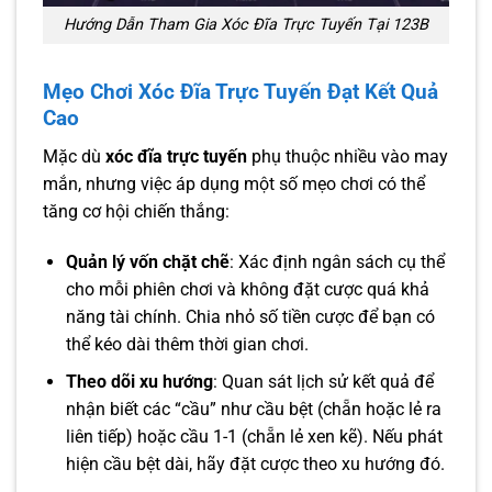
Hướng Dẫn Tham Gia Xóc Đĩa Trực Tuyến Tại 123B
Mẹo Chơi Xóc Đĩa Trực Tuyến Đạt Kết Quả
Cao
Mặc dù
xóc đĩa trực tuyến
phụ thuộc nhiều vào may
mắn, nhưng việc áp dụng một số mẹo chơi có thể
tăng cơ hội chiến thắng:
Quản lý vốn chặt chẽ
: Xác định ngân sách cụ thể
cho mỗi phiên chơi và không đặt cược quá khả
năng tài chính. Chia nhỏ số tiền cược để bạn có
thể kéo dài thêm thời gian chơi.
Theo dõi xu hướng
: Quan sát lịch sử kết quả để
nhận biết các “cầu” như cầu bệt (chẵn hoặc lẻ ra
liên tiếp) hoặc cầu 1-1 (chẵn lẻ xen kẽ). Nếu phát
hiện cầu bệt dài, hãy đặt cược theo xu hướng đó.