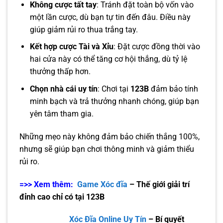
Không cược tất tay
: Tránh đặt toàn bộ vốn vào
một lần cược, dù bạn tự tin đến đâu. Điều này
giúp giảm rủi ro thua trắng tay.
Kết hợp cược Tài và Xỉu
: Đặt cược đồng thời vào
hai cửa này có thể tăng cơ hội thắng, dù tỷ lệ
thưởng thấp hơn.
Chọn nhà cái uy tín
: Chơi tại
123B
đảm bảo tính
minh bạch và trả thưởng nhanh chóng, giúp bạn
yên tâm tham gia.
Những mẹo này không đảm bảo chiến thắng 100%,
nhưng sẽ giúp bạn chơi thông minh và giảm thiểu
rủi ro.
=>> Xem thêm:
Game Xóc đĩa
– Thế giới giải trí
đỉnh cao chỉ có tại 123B
Xóc Đĩa Online Uy Tín
– Bí quyết