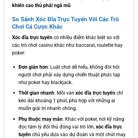
khiến cao thủ phải ngả mũ
So Sánh Xóc Đĩa Trực Tuyến Với Các Trò
Chơi Cá Cược Khác
Xóc đĩa trực tuyến
có nhiều điểm khác biệt so với
các trò chơi casino khác như baccarat, roulette hay
poker:
Đơn giản hơn
: Luật chơi dễ hiểu, không đòi hỏi
người chơi phải xây dựng chiến thuật phức tạp
như poker hay blackjack.
Thời gian nhanh
: Mỗi ván
xóc đĩa trực tuyến
chỉ
kéo dài khoảng 1 phút, phù hợp với những ai
muốn giải trí nhanh chóng.
Phụ thuộc may mắn
: Khác với poker, nơi kỹ năng
đọc tâm lý đối thủ đóng vai trò lớn,
xóc đĩa trực
tuyến
chủ yếu dựa vào dự đoán và một chút may