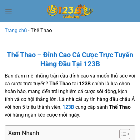
Bỏ
qua
nội
dung
Trang chủ
-
Thể Thao
Thể Thao – Đỉnh Cao Cá Cược Trực Tuyến
Hàng Đầu Tại 123B
Bạn đam mê những trận cầu đỉnh cao và muốn thử sức với
cá cược trực tuyến?
Thể Thao
tại
123B
chính là lựa chọn
hoàn hảo, mang đến trải nghiệm cá cược sôi động, kịch
tính và cơ hội thắng lớn. Là nhà cái uy tín hàng đầu châu Á
với hơn 5 triệu thành viên,
123B
cung cấp sảnh
Thể Thao
với hàng ngàn kèo cược mỗi ngày.
Xem Nhanh