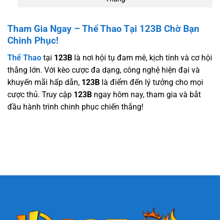
Tham Gia Ngay – Thể Thao Tại 123B Chờ Bạn
Chinh Phục!
Thể Thao
tại
123B
là nơi hội tụ đam mê, kịch tính và cơ hội
thắng lớn. Với kèo cược đa dạng, công nghệ hiện đại và
khuyến mãi hấp dẫn,
123B
là điểm đến lý tưởng cho mọi
cược thủ. Truy cập
123B
ngay hôm nay, tham gia
và bắt
đầu hành trình chinh phục chiến thắng!