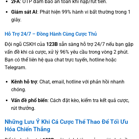
2FA
: OTP đảm bảo an toàn khi nạp/rút tiền.
Giám sát AI
: Phát hiện 99% hành vi bất thường trong 1
giây.
Hỗ Trợ 24/7 – Đồng Hành Cùng Cược Thủ
Đội ngũ CSKH của
123B
sẵn sàng hỗ trợ 24/7 nếu bạn gặp
vấn đề khi cá cược
, xử lý 96% yêu cầu trong vòng 2 phút.
Bạn có thể liên hệ qua chat trực tuyến, hotline hoặc
Telegram.
Kênh hỗ trợ
: Chat, email, hotline với phản hồi nhanh
chóng.
Vấn đề phổ biến
: Cách đặt kèo, kiểm tra kết quả cược,
rút thưởng.
Những Lưu Ý Khi Cá Cược Thể Thao Để Tối Ưu
Hóa Chiến Thắng