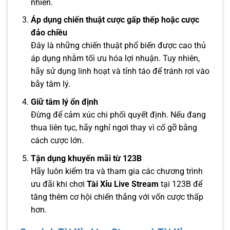
nhiên.
Áp dụng chiến thuật cược gấp thếp hoặc cược
đảo chiều
Đây là những chiến thuật phổ biến được cao thủ
áp dụng nhằm tối ưu hóa lợi nhuận. Tuy nhiên,
hãy sử dụng linh hoạt và tỉnh táo để tránh rơi vào
bẫy tâm lý.
Giữ tâm lý ổn định
Đừng để cảm xúc chi phối quyết định. Nếu đang
thua liên tục, hãy nghỉ ngơi thay vì cố gỡ bằng
cách cược lớn.
Tận dụng khuyến mãi từ 123B
Hãy luôn kiểm tra và tham gia các chương trình
ưu đãi khi chơi
Tài Xỉu Live Stream
tại 123B để
tăng thêm cơ hội chiến thắng với vốn cược thấp
hơn.