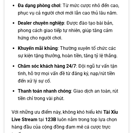
Đa dạng phòng chơi
: Từ mức cược nhỏ đến cao,
phục vụ cả người chơi mới lẫn cao thủ lâu năm.
Dealer chuyên nghiệp
: Được đào tạo bài bản,
phong cách giao tiếp tự nhiên, giúp tăng cảm
hứng cho người chơi.
Khuyến mãi khủng
: Thường xuyên tổ chức các
sự kiện tặng thưởng, hoàn tiền, tăng tỷ lệ thắng.
Chăm sóc khách hàng 24/7
: Đội ngũ tư vấn tận
tình, hỗ trợ mọi vấn đề từ đăng ký, nạp/rút tiền
đến xử lý sự cố.
Thanh toán nhanh chóng
: Giao dịch an toàn, rút
tiền chỉ trong vài phút.
Với những ưu điểm này, không khó hiểu khi
Tài Xỉu
Live Stream
tại
123B
luôn nằm trong top lựa chọn
hàng đầu của cộng đồng đam mê cá cược trực