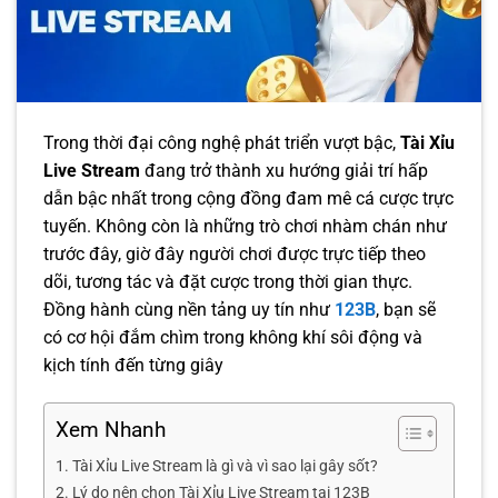
Trong thời đại công nghệ phát triển vượt bậc,
Tài Xỉu
Live Stream
đang trở thành xu hướng giải trí hấp
dẫn bậc nhất trong cộng đồng đam mê cá cược trực
tuyến. Không còn là những trò chơi nhàm chán như
trước đây, giờ đây người chơi được trực tiếp theo
dõi, tương tác và đặt cược trong thời gian thực.
Đồng hành cùng nền tảng uy tín như
123B
, bạn sẽ
có cơ hội đắm chìm trong không khí sôi động và
kịch tính đến từng giây
Xem Nhanh
Tài Xỉu Live Stream là gì và vì sao lại gây sốt?
Lý do nên chọn Tài Xỉu Live Stream tại 123B