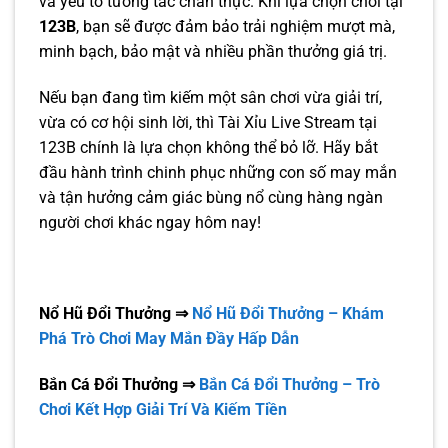
và yếu tố tương tác chân thực. Khi lựa chọn chơi tại
123B
, bạn sẽ được đảm bảo trải nghiệm mượt mà,
minh bạch, bảo mật và nhiều phần thưởng giá trị.
Nếu bạn đang tìm kiếm một sân chơi vừa giải trí,
vừa có cơ hội sinh lời, thì Tài Xỉu Live Stream tại
123B chính là lựa chọn không thể bỏ lỡ. Hãy bắt
đầu hành trình chinh phục những con số may mắn
và tận hưởng cảm giác bùng nổ cùng hàng ngàn
người chơi khác ngay hôm nay!
Nổ Hũ Đổi Thưởng
⇒
Nổ Hũ Đổi Thưởng – Khám
Phá Trò Chơi May Mắn Đầy Hấp Dẫn
Bắn Cá Đổi Thưởng
⇒
Bắn Cá Đổi Thưởng – Trò
Chơi Kết Hợp Giải Trí Và Kiếm Tiền