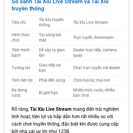
So sánh Tài Xỉu Live Stream và Tài Xỉu
truyền thống
Tài Xỉu truyền
Tiêu chí
Tài Xỉu Live Stream
thống
Hình thức
Tại sòng bài
Trực tuyến, livestream
chơi
thật
Tính minh
Dễ xảy ra gian
Dealer trực tiếp, camera
bạch
lận
quay
Giao tiếp tại
Tương tác
Chat trực tuyến với dealer
bàn
Tính tiện lợi
Phải đến sòng
Chơi mọi lúc mọi nơi
Đa dạng
Nhiều mức cược, nhiều
Bị giới hạn
cược
bàn chơi
Rõ ràng,
Tài Xỉu Live Stream
mang đến trải nghiệm
linh hoạt, tiện lợi và hấp dẫn hơn rất nhiều so với
cách chơi truyền thống, đặc biệt khi được cung cấp
bởi nhà cái uy tín như 123B.