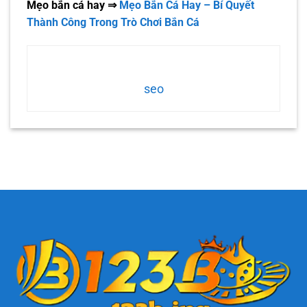
Mẹo bắn cá hay
⇒
Mẹo Bắn Cá Hay – Bí Quyết
Thành Công Trong Trò Chơi Bắn Cá
seo